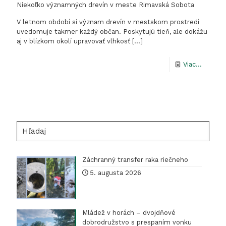
Niekoľko významných drevín v meste Rimavská Sobota
V letnom období si význam drevín v mestskom prostredí
uvedomuje takmer každý občan. Poskytujú tieň, ale dokážu
aj v blízkom okolí upravovať vlhkosť
[…]
-
Viac...
Niekoľk
význam
drevín
v
Hľadaj
meste
Rimavs
Záchranný transfer raka riečneho
Sobota
5. augusta 2026
Mládež v horách – dvojdňové
dobrodružstvo s prespaním vonku