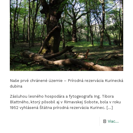
kúpalis
v
Rimavs
Sobote
Naše prvé chránené územie – Prírodná rezervácia Kurinecká
dubina
Zásluhou lesného hospodára a fytogeografa Ing. Tibora
Blattného, ktorý pôsobil aj v Rimavskej Sobote, bola v roku
1952 vyhlásená Štátna prírodná rezervácia Kurinec.
[…]
-
Viac...
Naše