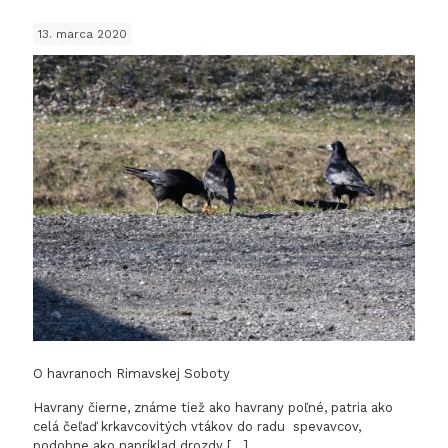
prvé
13. marca 2020
chráne
územie
–
Prírodn
rezervá
Kurinec
dubina
O havranoch Rimavskej Soboty
Havrany čierne, známe tiež ako havrany poľné, patria ako
celá čeľaď krkavcovitých vtákov do radu spevavcov,
podobne ako napríklad drozdy
[…]