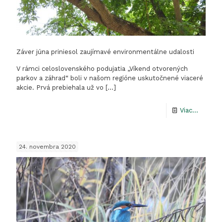
Záver júna priniesol zaujímavé environmentálne udalosti
V rámci celoslovenského podujatia „Víkend otvorených
parkov a záhrad“ boli v našom regióne uskutočnené viaceré
akcie. Prvá prebiehala už vo
[…]
-
Viac...
Záver
júna
24. novembra 2020
prinieso
zaujíma
enviro
udalost