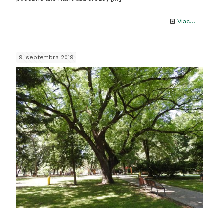
-
Viac...
O
havran
9. septembra 2019
Rimavs
Soboty