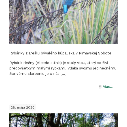
Rybáriky z areálu bývalého kúpaliska v Rimavskej Sobote
Rybárik riečny (Alcedo atthis) je stály vták, ktorý sa živí
predovšetkým malými rybkami. Vďaka svojmu jedinečnému
žiarivému sfarbeniu je u nás
[…]
-
Viac...
Rybárik
z
28. mája 2020
areálu
bývalé