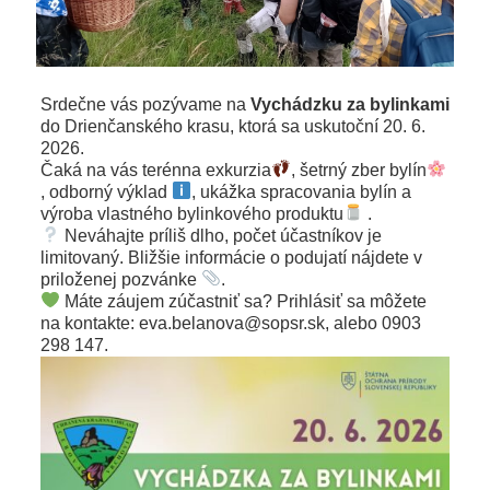
Srdečne vás pozývame na
Vychádzku za bylinkami
do Drienčanského krasu, ktorá sa uskutoční 20. 6.
2026.
Čaká na vás terénna exkurzia
, šetrný zber bylín
, odborný výklad
, ukážka spracovania bylín a
výroba vlastného bylinkového produktu
.
Neváhajte príliš dlho, počet účastníkov je
limitovaný. Bližšie informácie o podujatí nájdete v
priloženej pozvánke
.
Máte záujem zúčastniť sa? Prihlásiť sa môžete
na kontakte: eva.belanova@sopsr.sk, alebo 0903
298 147.