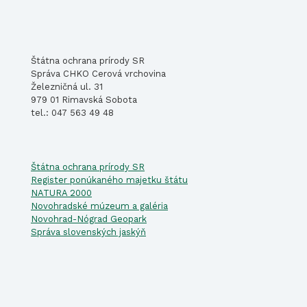
Štátna ochrana prírody SR
Správa CHKO Cerová vrchovina
Železničná ul. 31
979 01 Rimavská Sobota
tel.: 047 563 49 48
Štátna ochrana prírody SR
Register ponúkaného majetku štátu
NATURA 2000
Novohradské múzeum a galéria
Novohrad-Nógrad Geopark
Správa slovenských jaskýň