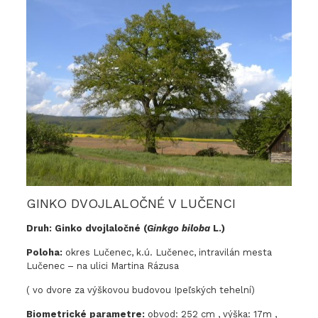
GINKO DVOJLALOČNÉ V LUČENCI
Druh: Ginko dvojlaločné (
Ginkgo biloba
L.)
Poloha:
okres Lučenec, k.ú. Lučenec, intravilán mesta
Lučenec – na ulici Martina Rázusa
( vo dvore za výškovou budovou Ipeľských tehelní)
Biometrické parametre:
obvod: 252 cm , výška: 17m ,