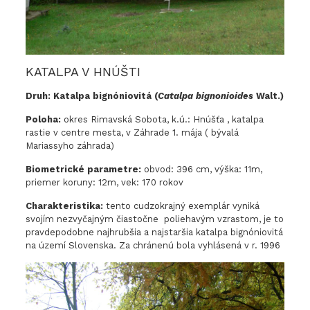
KATALPA V HNÚŠTI
Druh: Katalpa bignóniovitá (
Catalpa bignonioides
Walt.)
Poloha:
okres Rimavská Sobota, k.ú.: Hnúšťa , katalpa
rastie v centre mesta, v Záhrade 1. mája ( bývalá
Mariassyho záhrada)
Biometrické parametre:
obvod: 396 cm, výška: 11m,
priemer koruny: 12m, vek: 170 rokov
Charakteristika:
tento cudzokrajný exemplár vyniká
svojím nezvyčajným čiastočne poliehavým vzrastom, je to
pravdepodobne najhrubšia a najstaršia katalpa bignóniovitá
na území Slovenska. Za chránenú bola vyhlásená v r. 1996