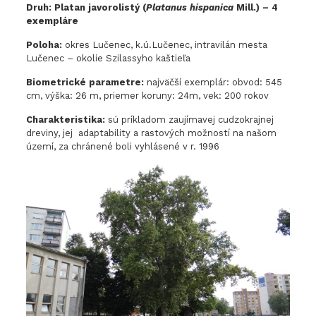
Druh: Platan javorolistý (
Platanus hispanica
Mill.) – 4
exempláre
Poloha:
okres Lučenec, k.ú.Lučenec, intravilán mesta
Lučenec – okolie Szilassyho kaštieľa
Biometrické parametre:
najväčší exemplár: obvod: 545
cm, výška: 26 m, priemer koruny: 24m, vek: 200 rokov
Charakteristika:
sú príkladom zaujímavej cudzokrajnej
dreviny, jej adaptability a rastových možností na našom
území, za chránené boli vyhlásené v r. 1996