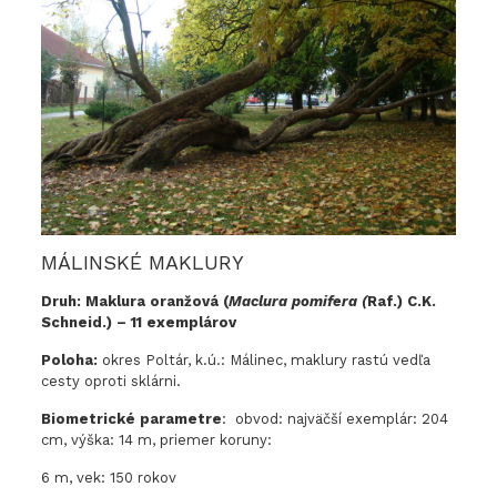
MÁLINSKÉ MAKLURY
Druh: Maklura oranžová (
Maclura pomifera (
Raf.) C.K.
Schneid.) – 11 exemplárov
Poloha:
okres Poltár, k.ú.: Málinec, maklury rastú vedľa
cesty oproti sklárni.
Biometrické parametre
: obvod: najväčší exemplár: 204
cm, výška: 14 m, priemer koruny:
6 m, vek: 150 rokov