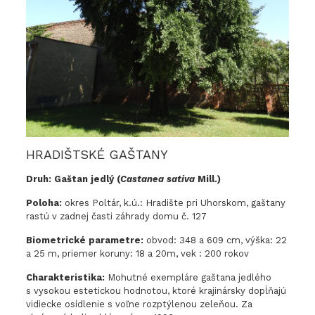
HRADIŠTSKÉ GAŠTANY
Druh: Gaštan jedlý (
Castanea sativa
Mill.)
Poloha:
okres Poltár, k.ú.: Hradište pri Uhorskom, gaštany
rastú v zadnej časti záhrady domu č. 127
Biometrické parametre:
obvod: 348 a 609 cm, výška: 22
a 25 m, priemer koruny: 18 a 20m, vek : 200 rokov
Charakteristika:
Mohutné exempláre gaštana jedlého
s vysokou estetickou hodnotou, ktoré krajinársky dopĺňajú
vidiecke osídlenie s voľne rozptýlenou zeleňou. Za