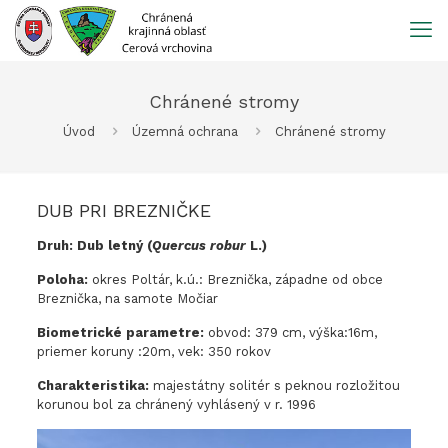
Prejsť
na
obsah
Chránené stromy
Úvod
Územná ochrana
Chránené stromy
DUB PRI BREZNIČKE
Druh: Dub letný (
Quercus robur
L.)
Poloha:
okres Poltár, k.ú.: Breznička, západne od obce
Breznička, na samote Močiar
Biometrické parametre:
obvod: 379 cm, výška:16m,
priemer koruny :20m, vek: 350 rokov
Charakteristika:
majestátny solitér s peknou rozložitou
korunou bol za chránený vyhlásený v r. 1996