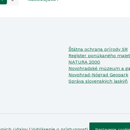
Štátna ochrana prírody SR
Register ponúkaného majet
NATURA 2000
Novohradské múzeum a ga
Novohrad-Nógrad Geopark
Správa slovenských jaskýň
bných údajov
|
Vyhlásenie o prístupnosti
Nastavenie cooki