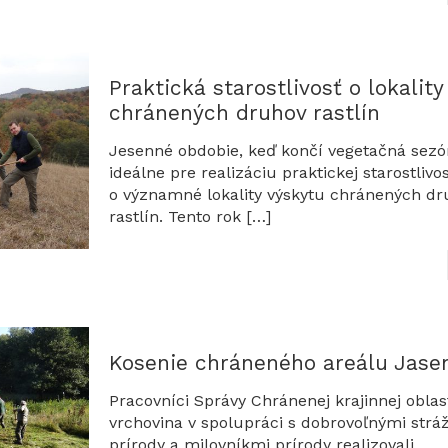
Praktická starostlivosť o lokality
chránených druhov rastlín
Jesenné obdobie, keď končí vegetačná sezón
ideálne pre realizáciu praktickej starostlivos
o významné lokality výskytu chránených dr
rastlín. Tento rok
[…]
Kosenie chráneného areálu Jase
Pracovníci Správy Chránenej krajinnej oblas
vrchovina v spolupráci s dobrovoľnými strá
prírody a milovníkmi prírody realizovali