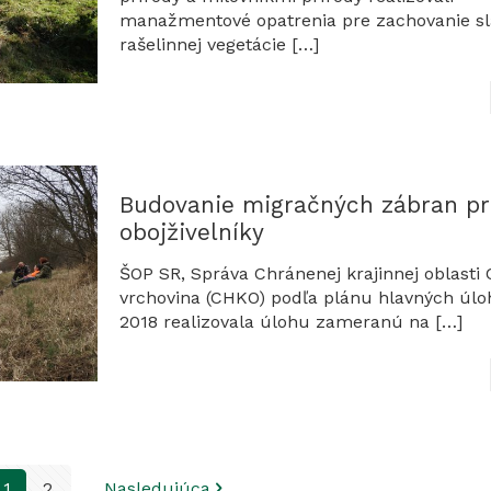
manažmentové opatrenia pre zachovanie sl
rašelinnej vegetácie
[…]
Budovanie migračných zábran pr
obojživelníky
ŠOP SR, Správa Chránenej krajinnej oblasti
vrchovina (CHKO) podľa plánu hlavných úloh
2018 realizovala úlohu zameranú na
[…]
1
2
Nasledujúca