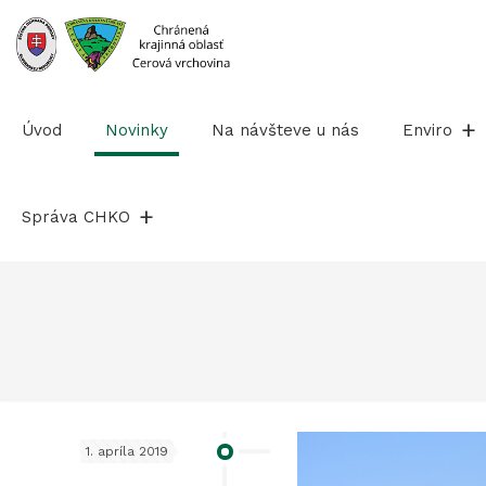
Prejsť
na
obsah
Úvod
Novinky
Na návšteve u nás
Enviro
Správa CHKO
1. apríla 2019