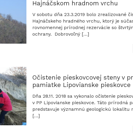
Hajnáčskom hradnom vrchu
V sobotu dňa 23.3.2019 bolo zrealizované či
Hajnáčskeho hradného vrchu, ktorý je súča
rovnomennej prírodnej rezervácie so štvr
ochrany. Dobrovoľný
[…]
Očistenie pieskovcovej steny v p
pamiatke Lipovianske pieskovce
Dňa 28.11. 2018 sa vykonalo očistenie piesko
v PP Lipovianske pieskovce. Táto prírodná 
predstavuje významnú geologickú lokalitu 
[…]