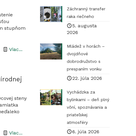
Záchranný transfer
stenie
raka riečneho
sťou
5. augusta
tým stupňom
2026
Mládež v horách –
-
Viac...
dvojdňové
Čistenie
dobrodružstvo s
náletových
prespaním vonku
drevín
rírodnej
22. júla 2026
na
Vychádzka za
Hajnáčskom
vcovej steny
bylinkami – deň plný
hradnom
pamiatka
vôní, spoznávania a
neďaleko
vrchu
priateľskej
atmosféry
6. júla 2026
-
Viac...