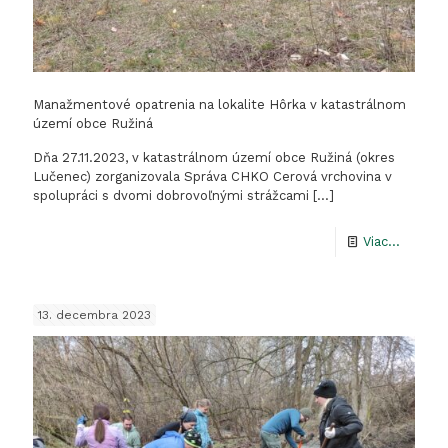
Manažmentové opatrenia na lokalite Hôrka v katastrálnom
území obce Ružiná
Dňa 27.11.2023, v katastrálnom území obce Ružiná (okres
Lučenec) zorganizovala Správa CHKO Cerová vrchovina v
spolupráci s dvomi dobrovoľnými strážcami
[…]
-
Viac...
Manažm
opatren
13. decembra 2023
na
lokalite
Hôrka
v