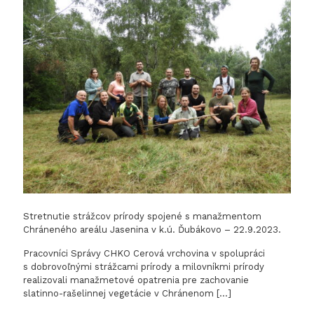
invázny
druh
rastliny
Stretnutie strážcov prírody spojené s manažmentom
Chráneného areálu Jasenina v k.ú. Ďubákovo – 22.9.2023.
Pracovníci Správy CHKO Cerová vrchovina v spolupráci
s dobrovoľnými strážcami prírody a milovníkmi prírody
realizovali manažmetové opatrenia pre zachovanie
slatinno-rašelinnej vegetácie v Chránenom
[…]