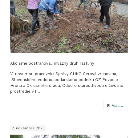
katast
území
obce
Ružiná
Ako sme odstraňovali invázny druh rastliny
V novembri pracovníci Správy CHKO Cerová vrchovina,
Slovenského vodohospodárskeho podniku OZ Povodie
Hrona a Okresného úradu, Odboru starostlivosti o životné
prostredie v
[…]
-
Viac...
Ako
sme
2. novembra 2023
odstraň