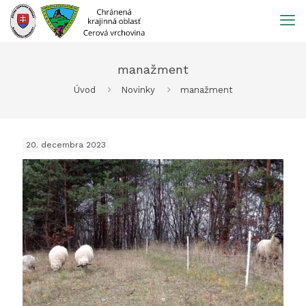
Prejsť
na
obsah
manažment
Úvod
Novinky
manažment
20. decembra 2023