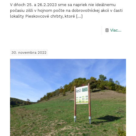
V dňoch 25. a 26.2.2023 sme sa napriek nie ideálnemu
počasiu zišli v hojnom počte na dobrovoľníckej akcii v časti
lokality Pieskovcové chrbty, ktoré
[…]
-
Viac...
Vydare
dobrovo
30. novembra 2022
akcia
na
Piesko
chrbto