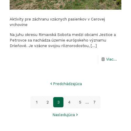
Aktivity pre záchranu vzácnych pasienkov v Cerovej
vrchovine
Na juhu okresu Rimavská Sobota medzi obcami Jestice a
Petrovce sa nachádza územie európskeho významu
Drieňové. Je vzácne svojou rôznorodosťou,
[…]
-
Viac...
Aktivity
pre
Predchádzajúca
záchra
vzácny
1
2
3
4
5
...
7
pasienk
v
Nasledujúca
Cerovej
vrchovi