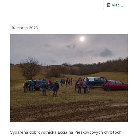
-
Viac...
Stretnu
strážco
9. marca 2023
prírody
spojen
s
manaž
Chráne
areálu
Jasenin
v
k.ú.
Ďubáko
–
Vydarená dobrovoľnícka akcia na Pieskovcových chrbtoch
22.9.20