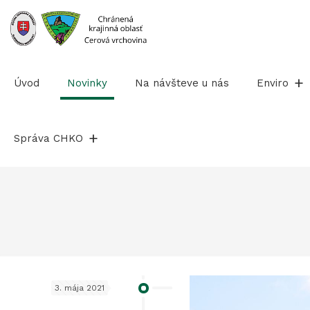
Prejsť
na
obsah
Úvod
Novinky
Na návšteve u nás
Enviro
Správa CHKO
3. mája 2021