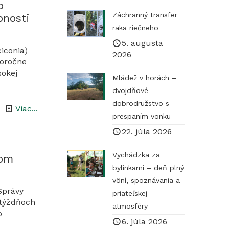
o
Záchranný transfer
bnosti
raka riečneho
5. augusta
iconia)
2026
doročne
sokej
Mládež v horách –
dvojdňové
dobrodružstvo s
-
Viac...
prespaním vonku
Aktivity
22. júla 2026
vykonané
na
Vychádzka za
nom
bylinkami – deň plný
jar
vôní, spoznávania a
2021
Správy
priateľskej
v
 týždňoch
atmosféry
o
prospech
6. júla 2026