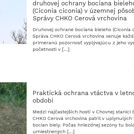
druhovej ochrany bociana bieleh
(Ciconia ciconia) v územnej pôso
Správy CHKO Cerová vrchovina
Druhovej ochrane bociana bieleho (Ciconia c
Správa CHKO Cerová vrchovina venuje kaž
primeranú pozornosť vyplývajúcu z jeho vy
početnosti v
[…]
Praktická ochrana vtáctva v let
období
Medzi najčastejších hostí v Chovnej stanici 
CHKO Cerová vrchovina patril v uplynulých
bocian biely. Počas hniezdnej sezóny tu bol
umiestnených
[…]