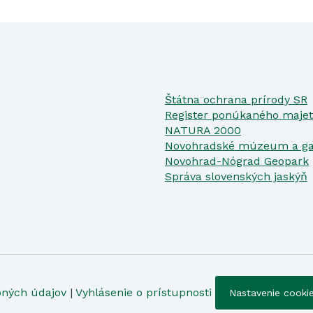
Štátna ochrana prírody SR
Register ponúkaného majet
NATURA 2000
Novohradské múzeum a ga
Novohrad-Nógrad Geopark
Správa slovenských jaskýň
bných údajov
|
Vyhlásenie o prístupnosti
Nastavenie cooki