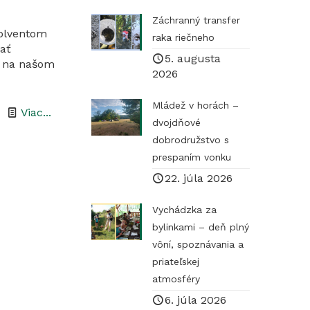
Záchranný transfer
olventom
raka riečneho
vať
5. augusta
x na našom
2026
Mládež v horách –
-
Viac...
dvojdňové
Ponuka
dobrodružstvo s
praxe
prespaním vonku
na
22. júla 2026
Správe
Vychádzka za
CHKO
bylinkami – deň plný
Cerová
vôní, spoznávania a
vrchovina
priateľskej
atmosféry
6. júla 2026