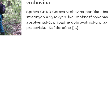
vrchovina
Správa CHKO Cerová vrchovina ponúka abs
stredných a vysokých škôl možnosť vykoná
absolventskú, prípadne dobrovoľnícku pra
pracovisku. Každoročne
[…]