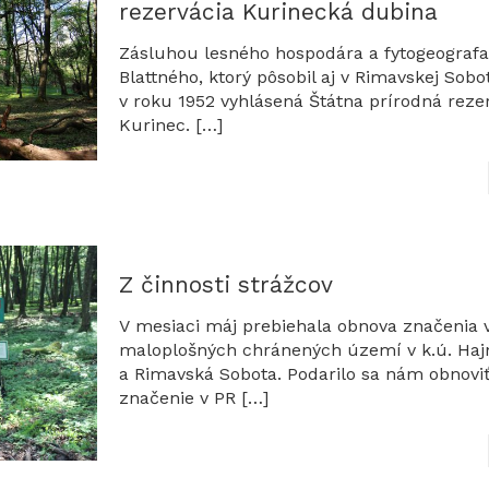
rezervácia Kurinecká dubina
Zásluhou lesného hospodára a fytogeografa 
Blattného, ktorý pôsobil aj v Rimavskej Sobo
v roku 1952 vyhlásená Štátna prírodná reze
Kurinec.
[…]
Z činnosti strážcov
V mesiaci máj prebiehala obnova značenia 
maloplošných chránených území v k.ú. Haj
a Rimavská Sobota. Podarilo sa nám obnovi
značenie v PR
[…]