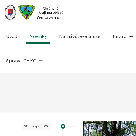
Prejsť
na
obsah
Úvod
Novinky
Na návšteve u nás
Enviro
Správa CHKO
28. mája 2020