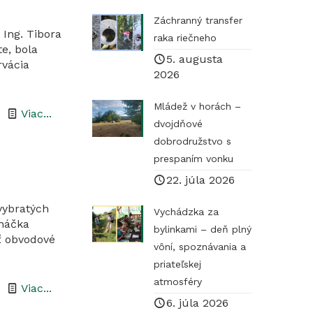
Záchranný transfer
Ing. Tibora
raka riečneho
te, bola
5. augusta
rvácia
2026
Mládež v horách –
-
Viac...
dvojdňové
Naše
dobrodružstvo s
prvé
prespaním vonku
chránené
22. júla 2026
územie
vybratých
Vychádzka za
–
náčka
bylinkami – deň plný
Prírodná
ť obvodové
vôní, spoznávania a
rezervácia
priateľskej
Kurinecká
atmosféry
-
Viac...
dubina
6. júla 2026
Z činnosti