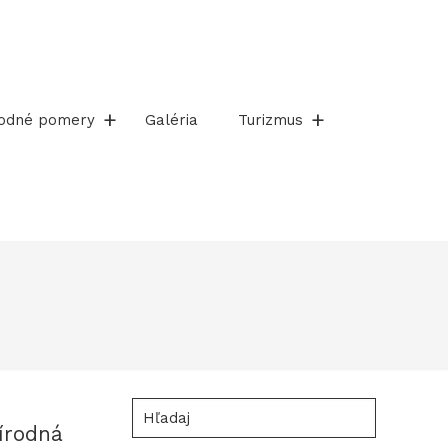
rodné pomery
Galéria
Turizmus
Hľadaj
írodná