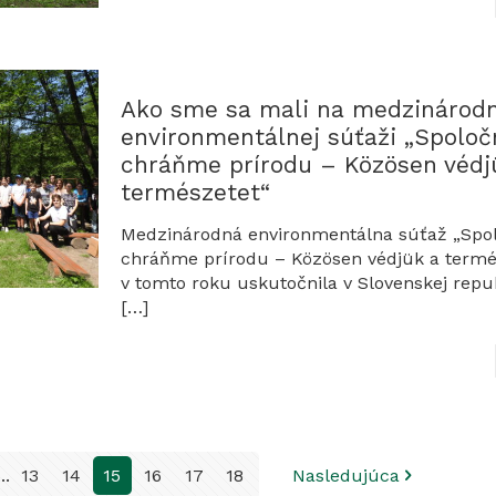
Ako sme sa mali na medzinárodn
environmentálnej súťaži „Spoloč
chráňme prírodu – Közösen védj
természetet“
Medzinárodná environmentálna súťaž „Spo
chráňme prírodu – Közösen védjük a termé
v tomto roku uskutočnila v Slovenskej repub
[…]
...
13
14
15
16
17
18
Nasledujúca