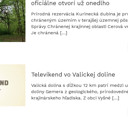
oficiálne otvorí už onedlho
Prírodná rezervácia Kurinecká dubina je p
chráneným územím v terajšej územnej pôs
Správy Chránenej krajinnej oblasti Cerová v
Je chránená
[…]
Televíkend vo Valickej doline
Valická dolina s dĺžkou 12 km patrí medzi 
doliny Gemera z geologického, prírodovedn
krajinárskeho hľadiska. Z obci Vyšné
[…]