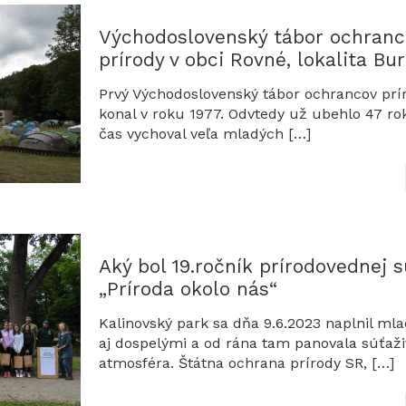
Východoslovenský tábor ochranc
prírody v obci Rovné, lokalita Bu
Prvý Východoslovenský tábor ochrancov prí
konal v roku 1977. Odvtedy už ubehlo 47 ro
čas vychoval veľa mladých
[…]
Aký bol 19.ročník prírodovednej 
„Príroda okolo nás“
Kalinovský park sa dňa 9.6.2023 naplnil ml
aj dospelými a od rána tam panovala súťaži
atmosféra. Štátna ochrana prírody SR,
[…]