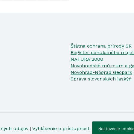
Štátna ochrana prírody SR
Register ponúkaného majet
NATURA 2000
Novohradské múzeum a ga
Novohrad-Nógrad Geopark
Správa slovenských jaskýň
bných údajov
|
Vyhlásenie o prístupnosti
Nastavenie cooki