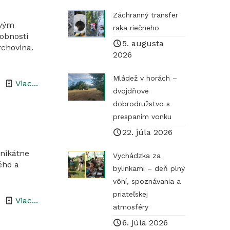
Záchranný transfer
rvým
raka riečneho
obnosti
5. augusta
rchovina.
2026
Mládež v horách –
-
Viac...
dvojdňové
Náučný
dobrodružstvo s
chodník
prespaním vonku
Kurinecká
22. júla 2026
dubina
unikátne
Vychádzka za
sa
ého a
bylinkami – deň plný
oficiálne
vôní, spoznávania a
otvorí
priateľskej
-
Viac...
už
atmosféry
Televíkend
onedlho
6. júla 2026