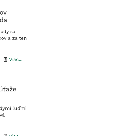
vo
Valickej
ov
doline
rda
rody sa
kov a za ten
-
Viac...
Východoslovenský
tábor
ochrancov
súťaže
prírody
v
adými ľuďmi
obci
vá
Rovné,
lokalita
-