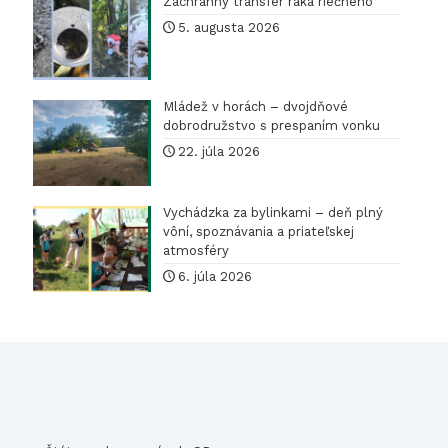
Záchranný transfer raka riečneho
šelmy
5. augusta 2026
WWF
Hungar
Mládež v horách – dvojdňové
v
dobrodružstvo s prespaním vonku
územne
22. júla 2026
pôsobn
S-
Vychádzka za bylinkami – deň plný
CHKO
vôní, spoznávania a priateľskej
atmosféry
Cerová
6. júla 2026
vrchovi