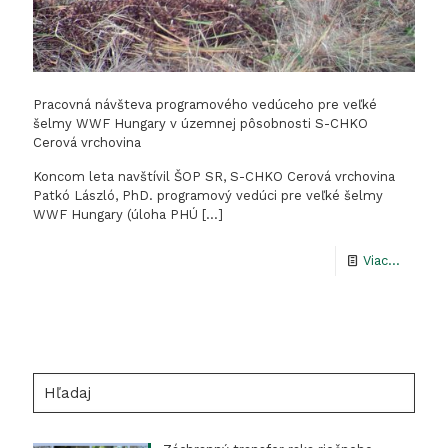
Pracovná návšteva programového vedúceho pre veľké
šelmy WWF Hungary v územnej pôsobnosti S-CHKO
Cerová vrchovina
Koncom leta navštívil ŠOP SR, S-CHKO Cerová vrchovina
Patkó László, PhD. programový vedúci pre veľké šelmy
WWF Hungary (úloha PHÚ
[…]
-
Viac...
Pracov
návšte
progra
vedúce
Hľadaj
pre
veľké