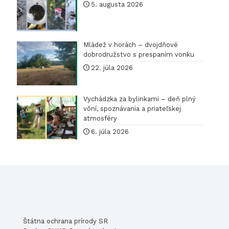
druhov
5. augusta 2026
rastlín
Mládež v horách – dvojdňové
dobrodružstvo s prespaním vonku
22. júla 2026
Vychádzka za bylinkami – deň plný
vôní, spoznávania a priateľskej
atmosféry
6. júla 2026
Štátna ochrana prírody SR