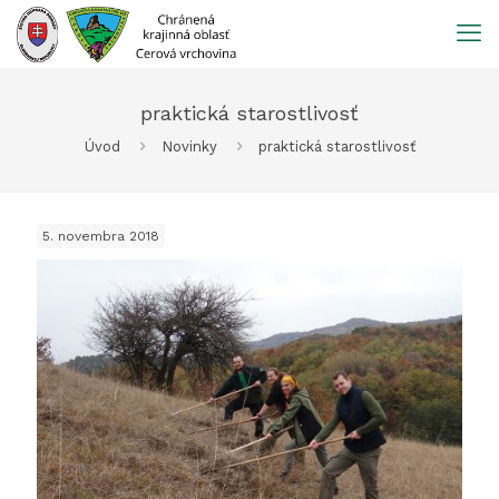
Prejsť
na
obsah
praktická starostlivosť
Úvod
Novinky
praktická starostlivosť
5. novembra 2018