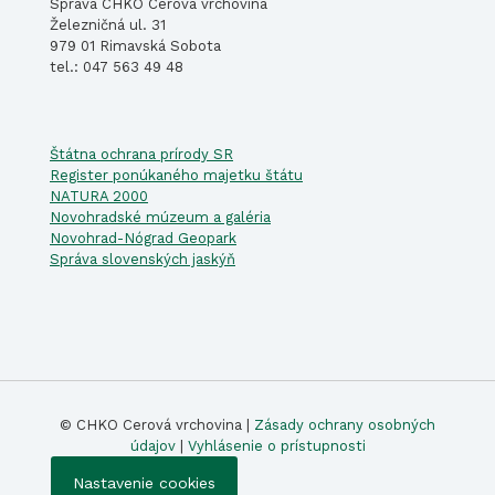
Správa CHKO Cerová vrchovina
Železničná ul. 31
979 01 Rimavská Sobota
tel.: 047 563 49 48
Štátna ochrana prírody SR
Register ponúkaného majetku štátu
NATURA 2000
Novohradské múzeum a galéria
Novohrad-Nógrad Geopark
Správa slovenských jaskýň
© CHKO Cerová vrchovina |
Zásady ochrany osobných
údajov
|
Vyhlásenie o prístupnosti
Nastavenie cookies