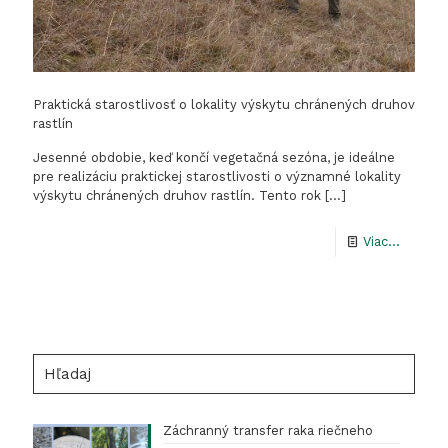
Praktická starostlivosť o lokality výskytu chránených druhov
rastlín
Jesenné obdobie, keď končí vegetačná sezóna, je ideálne
pre realizáciu praktickej starostlivosti o významné lokality
výskytu chránených druhov rastlín. Tento rok
[…]
-
Viac...
Praktic
starost
o
lokality
Hľadaj
výskytu
chráne
Záchranný transfer raka riečneho