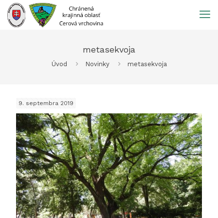
Prejsť
na
obsah
metasekvoja
Úvod
Novinky
metasekvoja
9. septembra 2019