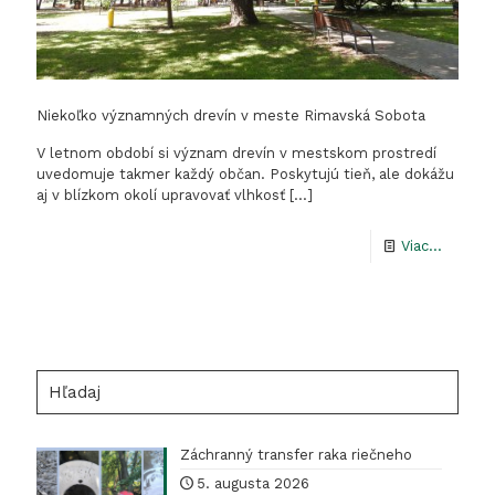
Niekoľko významných drevín v meste Rimavská Sobota
V letnom období si význam drevín v mestskom prostredí
uvedomuje takmer každý občan. Poskytujú tieň, ale dokážu
aj v blízkom okolí upravovať vlhkosť
[…]
-
Viac...
Niekoľk
význam
drevín
v
Hľadaj
meste
Rimavs
Záchranný transfer raka riečneho
Sobota
5. augusta 2026