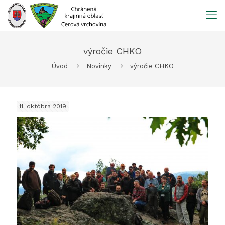
Prejsť
na
obsah
výročie CHKO
Úvod
Novinky
výročie CHKO
11. októbra 2019