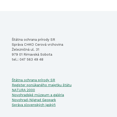
Štátna ochrana prírody SR
Správa CHKO Cerová vrchovina
Železničná ul. 31
979 01 Rimavská Sobota
tel.: 047 563 49 48
Štátna ochrana prírody SR
Register ponúkaného majetku štátu
NATURA 2000
Novohradské múzeum a galéria
Novohrad-Nógrad Geopark
Správa slovenských jaskýň