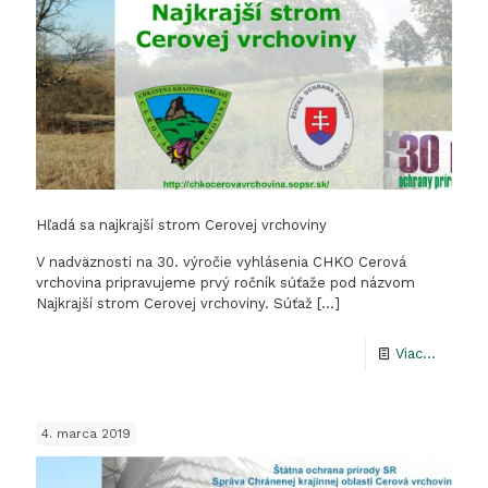
Cerová
vrchovi
Hľadá sa najkrajší strom Cerovej vrchoviny
V nadväznosti na 30. výročie vyhlásenia CHKO Cerová
vrchovina pripravujeme prvý ročník súťaže pod názvom
Najkrajší strom Cerovej vrchoviny. Súťaž
[…]
-
Viac...
Hľadá
sa
4. marca 2019
najkrajš
strom