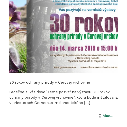
Cerovej
vrchovi
30 rokov ochrany prírody v Cerovej vrchovine
Srdečne si Vás dovoľujeme pozvať na výstavu ,,30 rokov
ochrany prírody v Cerovej vrchovine“, ktorá bude inštalovaná
v priestoroch Gemersko-malohontského
[…]
-
Viac...
30