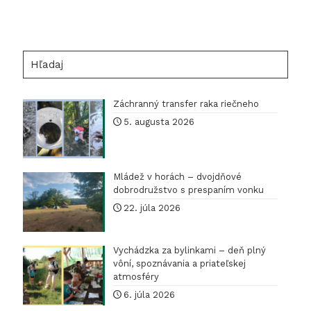
rokov
ochran
prírody
Hľadaj
v
Cerovej
Záchranný transfer raka riečneho
vrchovi
5. augusta 2026
Mládež v horách – dvojdňové
dobrodružstvo s prespaním vonku
22. júla 2026
Vychádzka za bylinkami – deň plný
vôní, spoznávania a priateľskej
atmosféry
6. júla 2026