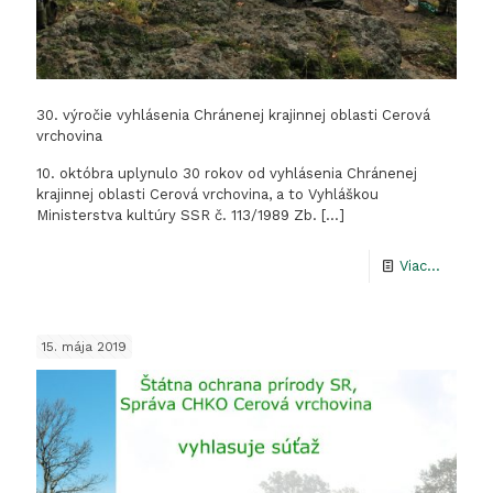
30. výročie vyhlásenia Chránenej krajinnej oblasti Cerová
vrchovina
10. októbra uplynulo 30 rokov od vyhlásenia Chránenej
krajinnej oblasti Cerová vrchovina, a to Vyhláškou
Ministerstva kultúry SSR č. 113/1989 Zb.
[…]
-
Viac...
30.
výročie
15. mája 2019
vyhláse
Chráne
krajinne
oblasti