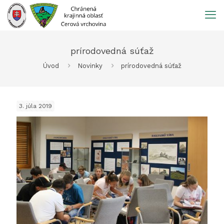
Prejsť
na
obsah
prírodovedná súťaž
Úvod
Novinky
prírodovedná súťaž
3. júla 2019