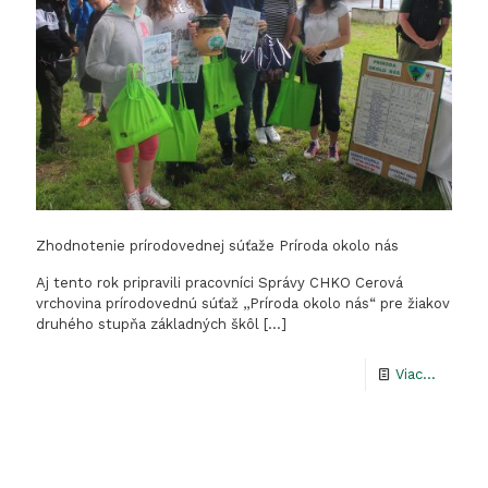
„Spolo
chráňm
prírodu
4.6.201
Salgóta
(HU)
Zhodnotenie prírodovednej súťaže Príroda okolo nás
Aj tento rok pripravili pracovníci Správy CHKO Cerová
vrchovina prírodovednú súťaž ,,Príroda okolo nás“ pre žiakov
druhého stupňa základných škôl
[…]
-
Viac...
Zhodno
prírodo
súťaže