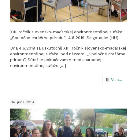
XIII. ročník slovensko-maďarskej environmentálnej súťaže:
„Spoločne chráňme prírodu”- 4.6.2019, Salgótarján (HU)
Dňa 4.6.2019 sa uskutočnil XIII. ročník slovensko-maďarskej
environmentálnej súťaže, pod názvom: „Spoločne chráňme
prírodu”. Súťaž je pokračovaním medzinárodnej
environmentálnej súťaže
[…]
-
Viac...
XIII.
ročník
14. júna 2019
slovens
maďars
environ
súťaže: