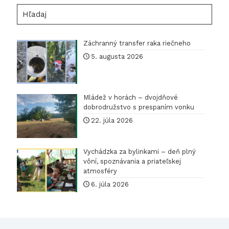
Príroda
Hľadaj
okolo
nás
Záchranný transfer raka riečneho
5. augusta 2026
Mládež v horách – dvojdňové
dobrodružstvo s prespaním vonku
22. júla 2026
Vychádzka za bylinkami – deň plný
vôní, spoznávania a priateľskej
atmosféry
6. júla 2026