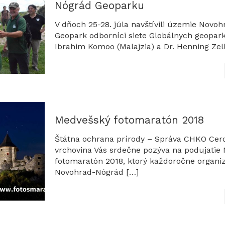
Nógrád Geoparku
V dňoch 25-28. júla navštívili územie Novo
Geopark odborníci siete Globálnych geopark
Ibrahim Komoo (Malajzia) a Dr. Henning Ze
Medvešský fotomaratón 2018
Štátna ochrana prírody – Správa CHKO Cer
vrchovina Vás srdečne pozýva na podujatie
fotomaratón 2018, ktorý každoročne organi
Novohrad-Nógrád
[…]