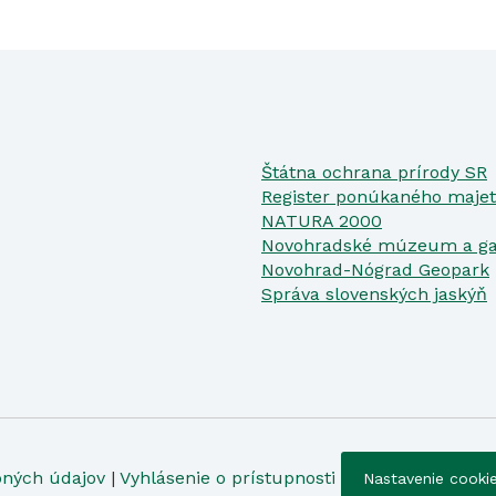
Štátna ochrana prírody SR
Register ponúkaného majet
NATURA 2000
Novohradské múzeum a ga
Novohrad-Nógrad Geopark
Správa slovenských jaskýň
bných údajov
|
Vyhlásenie o prístupnosti
Nastavenie cooki