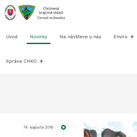
Prejsť
na
obsah
Úvod
Novinky
Na návšteve u nás
Enviro
Správa CHKO
14. augusta 2018