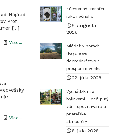
Záchranný transfer
hrad-Nógrád
raka riečneho
ov Prof.
5. augusta
llmer
[…]
2026
-
Viac...
Mládež v horách –
Návšteva
dvojdňové
z
dobrodružstvo s
prespaním vonku
UNESCO
22. júla 2026
centrály
ová
v
 Medvešský
Vychádzka za
Novohrad-
zuje
bylinkami – deň plný
Nógrád
vôní, spoznávania a
Geoparku
priateľskej
-
Viac...
atmosféry
Medvešský
6. júla 2026