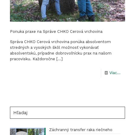
Ponuka praxe na Správe CHKO Cerová vrchovina
Správa CHKO Cerová vrchovina ponúka absolventom
stredných a vysokých škôl možnosť vykonávať
absolventskú, prípadne dobrovoľnícku prax na našom
pracovisku. Každoročne
[…]
-
Viac...
Ponuka
praxe
na
Správe
Hľadaj
CHKO
Cerová
Záchranný transfer raka riečneho