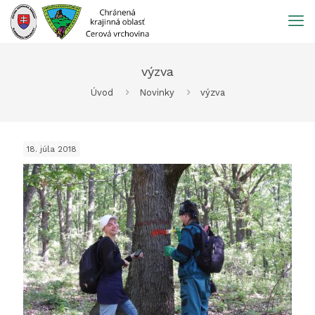
Prejsť
na
obsah
výzva
Úvod
Novinky
výzva
18. júla 2018