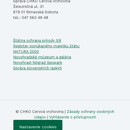
Správa CHKO Cerová vrchovina
Železničná ul. 31
979 01 Rimavská Sobota
tel.: 047 563 49 48
Štátna ochrana prírody SR
Register ponúkaného majetku štátu
NATURA 2000
Novohradské múzeum a galéria
Novohrad-Nógrad Geopark
Správa slovenských jaskýň
© CHKO Cerová vrchovina |
Zásady ochrany osobných
údajov
|
Vyhlásenie o prístupnosti
Nastavenie cookies