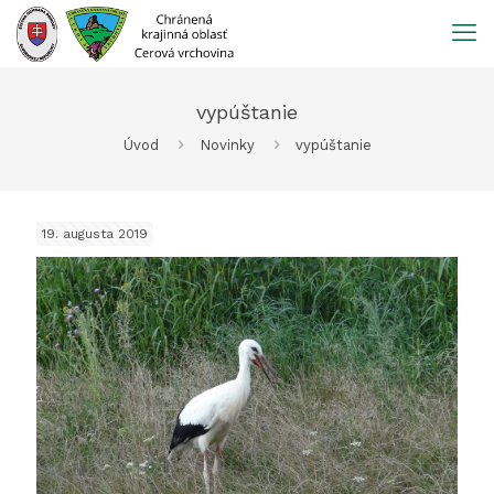
Prejsť
na
obsah
vypúštanie
Úvod
Novinky
vypúštanie
19. augusta 2019