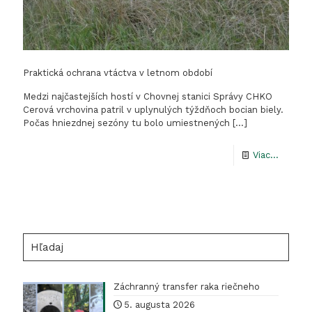
Praktická ochrana vtáctva v letnom období
Medzi najčastejších hostí v Chovnej stanici Správy CHKO
Cerová vrchovina patril v uplynulých týždňoch bocian biely.
Počas hniezdnej sezóny tu bolo umiestnených
[…]
-
Viac...
Praktic
ochran
vtáctva
v
Hľadaj
letnom
období
Záchranný transfer raka riečneho
5. augusta 2026