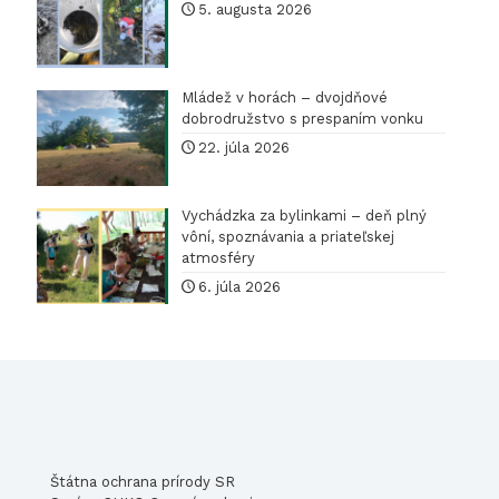
pri
5. augusta 2026
ťažbe
štrkov
Mládež v horách – dvojdňové
v
dobrodružstvo s prespaním vonku
Chrán
22. júla 2026
vtáčom
území
Vychádzka za bylinkami – deň plný
Poiplie
vôní, spoznávania a priateľskej
atmosféry
6. júla 2026
Štátna ochrana prírody SR