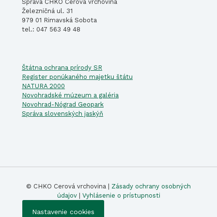
Správa CHKO Cerová vrchovina
Železničná ul. 31
979 01 Rimavská Sobota
tel.: 047 563 49 48
Štátna ochrana prírody SR
Register ponúkaného majetku štátu
NATURA 2000
Novohradské múzeum a galéria
Novohrad-Nógrad Geopark
Správa slovenských jaskýň
© CHKO Cerová vrchovina |
Zásady ochrany osobných
údajov
|
Vyhlásenie o prístupnosti
Nastavenie cookies