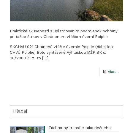
Praktické skúsenosti s uplatňovaním podmienok ochrany
pri ťažbe štrkov v Chránenom vtáčom území Poiplie
SKCHVU 021 Chránené vtáčie územie Poiplie (ďalej len
CHVÚ Poiplie) Bolo vyhlásené Vyhláškou MŽP SR č.
20/2008 Z. z. zo
[…]
-
Viac...
Praktic
skúseno
s
uplatň
Hľadaj
podmie
ochran
Záchranný transfer raka riečneho