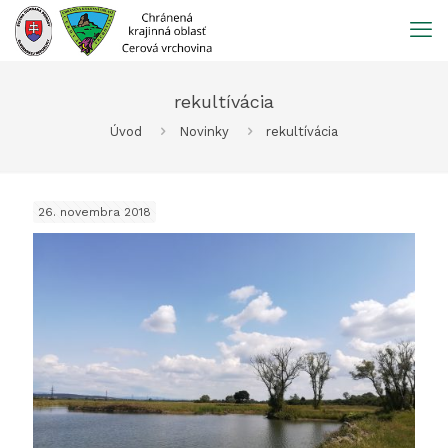
Prejsť
na
obsah
rekultívácia
Úvod
Novinky
rekultívácia
26. novembra 2018