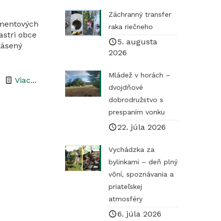
Záchranný transfer
žmentových
raka riečneho
astri obce
5. augusta
lásený
2026
Mládež v horách –
-
Viac...
dvojdňové
Realizácia
dobrodružstvo s
manažmentových
prespaním vonku
opatrení
22. júla 2026
v
Vychádzka za
Chránenom
bylinkami – deň plný
areáli
vôní, spoznávania a
Jasenina
priateľskej
atmosféry
6. júla 2026