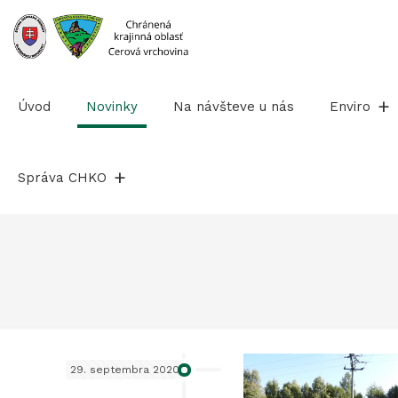
Prejsť
na
obsah
Úvod
Novinky
Na návšteve u nás
Enviro
Správa CHKO
29. septembra 2020