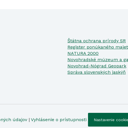
Štátna ochrana prírody SR
Register ponúkaného majet
NATURA 2000
Novohradské múzeum a ga
Novohrad-Nógrad Geopark
Správa slovenských jaskýň
bných údajov
|
Vyhlásenie o prístupnosti
Nastavenie cooki