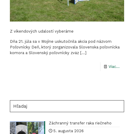
Z víkendových udalostí vyberáme
Dňa 21. júla sa v Mojíne uskutočnila akcia pod názvom
Poľovnícky Deň, ktorý zorganizovala Slovenska poľovnícka
komora a Slovenský poľovnícky zväz
[…]
-
Viac...
Z
víkend
udalost
vyberá
Hľadaj
Záchranný transfer raka riečneho
5. augusta 2026