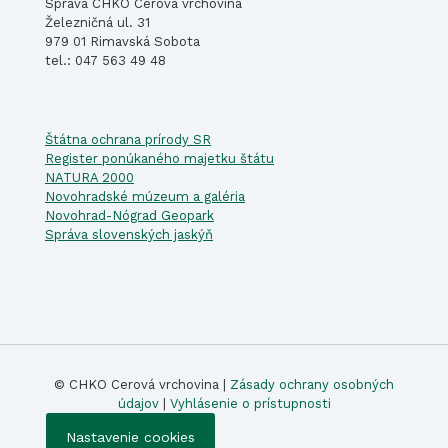
Správa CHKO Cerová vrchovina
Železničná ul. 31
979 01 Rimavská Sobota
tel.: 047 563 49 48
Štátna ochrana prírody SR
Register ponúkaného majetku štátu
NATURA 2000
Novohradské múzeum a galéria
Novohrad-Nógrad Geopark
Správa slovenských jaskýň
© CHKO Cerová vrchovina |
Zásady ochrany osobných
údajov
|
Vyhlásenie o prístupnosti
Nastavenie cookies