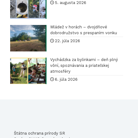
druhov
5. augusta 2026
rastlín
Mládež v horách – dvojdňové
dobrodružstvo s prespaním vonku
22. júla 2026
Vychádzka za bylinkami – deň plný
vôní, spoznávania a priateľskej
atmosféry
6. júla 2026
Štátna ochrana prírody SR