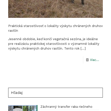
Praktická starostlivosť o lokality výskytu chránených druhov
rastlín
Jesenné obdobie, keď končí vegetačná sezóna, je ideálne
pre realizáciu praktickej starostlivosti o významné lokality
výskytu chránených druhov rastlín. Tento rok
[…]
-
Viac...
Praktic
starost
o
lokality
Hľadaj
výskytu
chráne
Záchranný transfer raka riečneho