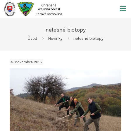
Prejsť
na
obsah
nelesné biotopy
Úvod
Novinky
nelesné biotopy
5. novembra 2018