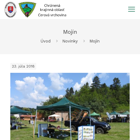
Prejsť
na
obsah
Mojín
Úvod
Novinky
Mojín
23. júla 2018