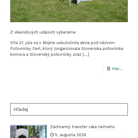
Z víkendových udalostí vyberáme
Dňa 21. júla sa v Mojíne uskutočnila akcia pod názvom
Poľovnícky Deň, ktorý zorganizovala Slovenska poľovnícka
komora a Slovenský poľovnícky zväz
[…]
-
Viac...
Z
víkend
udalost
vyberá
Hľadaj
Záchranný transfer raka riečneho
5. augusta 2026