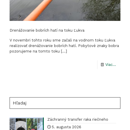
Drenážovanie bobrích hatí na toku Ľukva
V novembri tohto roku sme začali na vodnom toku Ľukva
realizovať drenážovanie bobrích hatí. Pobytové znaky bobra
pozorujeme na tomto toku
[…]
-
Viac...
Drenáž
bobrích
hatí
na
Hľadaj
toku
Ľukva
Záchranný transfer raka riečneho
5. augusta 2026