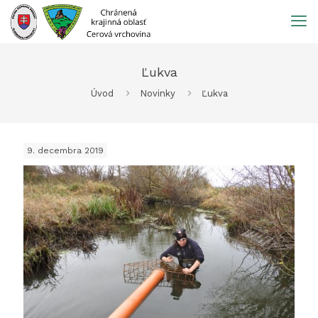
Prejsť
na
obsah
Ľukva
Úvod
Novinky
Ľukva
9. decembra 2019