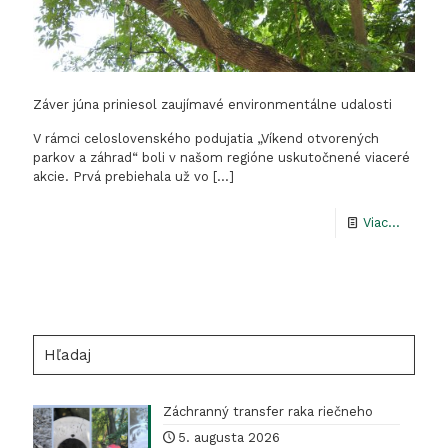
Záver júna priniesol zaujímavé environmentálne udalosti
V rámci celoslovenského podujatia „Víkend otvorených
parkov a záhrad“ boli v našom regióne uskutočnené viaceré
akcie. Prvá prebiehala už vo
[…]
-
Viac...
Záver
júna
prinieso
zaujíma
Hľadaj
enviro
udalost
Záchranný transfer raka riečneho
5. augusta 2026