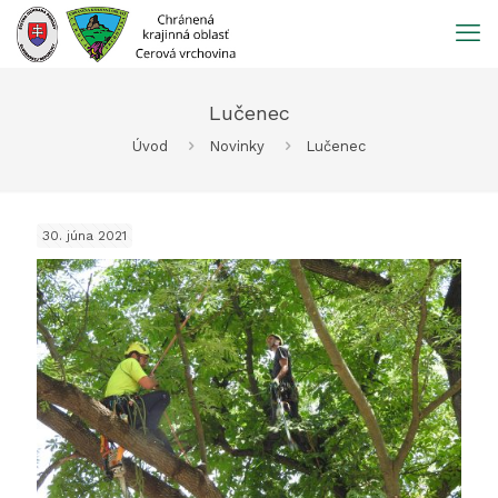
Prejsť
na
obsah
Lučenec
Úvod
Novinky
Lučenec
30. júna 2021