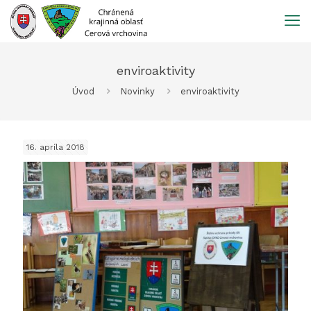
Prejsť
na
obsah
enviroaktivity
Úvod
Novinky
enviroaktivity
16. apríla 2018