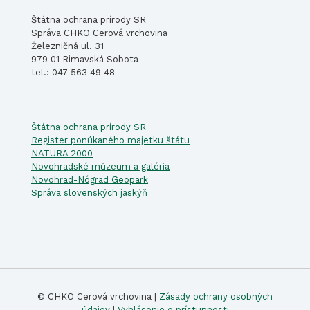
Štátna ochrana prírody SR
Správa CHKO Cerová vrchovina
Železničná ul. 31
979 01 Rimavská Sobota
tel.: 047 563 49 48
Štátna ochrana prírody SR
Register ponúkaného majetku štátu
NATURA 2000
Novohradské múzeum a galéria
Novohrad-Nógrad Geopark
Správa slovenských jaskýň
© CHKO Cerová vrchovina |
Zásady ochrany osobných
údajov
|
Vyhlásenie o prístupnosti