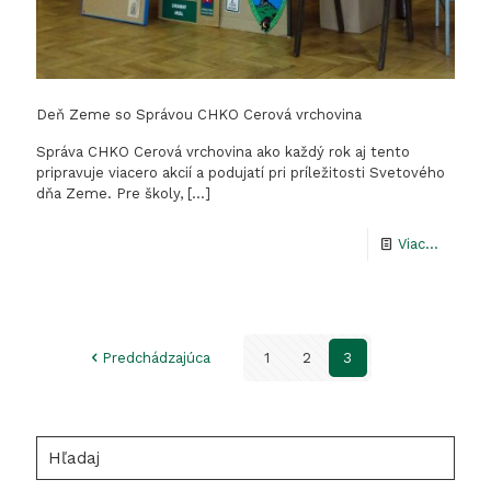
Deň Zeme so Správou CHKO Cerová vrchovina
Správa CHKO Cerová vrchovina ako každý rok aj tento
pripravuje viacero akcií a podujatí pri príležitosti Svetového
dňa Zeme. Pre školy,
[…]
-
Viac...
Deň
Zeme
so
Predchádzajúca
1
2
3
Správo
CHKO
Cerová
Hľadaj
vrchovi