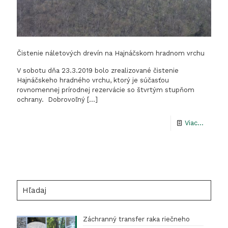
Čistenie náletových drevín na Hajnáčskom hradnom vrchu
V sobotu dňa 23.3.2019 bolo zrealizované čistenie
Hajnáčskeho hradného vrchu, ktorý je súčasťou
rovnomennej prírodnej rezervácie so štvrtým stupňom
ochrany. Dobrovoľný
[…]
-
Viac...
Čisteni
náletov
drevín
na
Hľadaj
Hajnáč
hradno
Záchranný transfer raka riečneho