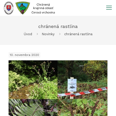
Prejsť
na
obsah
chránená rastlina
Úvod
Novinky
chránená rastlina
10. novembra 2020