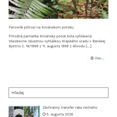
Perovník pštrosí na Krivánskom potoku
Prírodná pamiatka Krivánsky potok bola vyhlásená
Všeobecne záväznou vyhláškou Krajského úradu v Banskej
Bystrici č. 19/1999 z 11. augusta 1999 z dôvodu
[…]
-
Viac...
Perovní
pštrosí
na
Kriván
Hľadaj
potoku
Záchranný transfer raka riečneho
5. augusta 2026