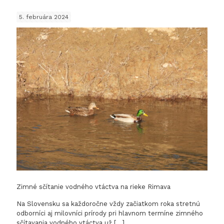
si
5. februára 2024
vzácny
svet
mokrad
Zimné sčítanie vodného vtáctva na rieke Rimava
Na Slovensku sa každoročne vždy začiatkom roka stretnú
odborníci aj milovníci prírody pri hlavnom termíne zimného
sčítavania vodného vtáctva už
[…]