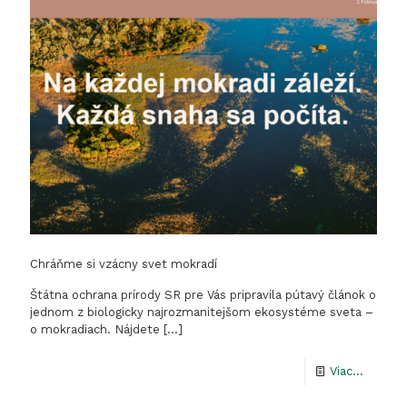
Chráňme si vzácny svet mokradí
Štátna ochrana prírody SR pre Vás pripravila pútavý článok o
jednom z biologicky najrozmanitejšom ekosystéme sveta –
o mokradiach. Nájdete
[…]
-
Viac...
Chráň