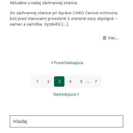
Aktuálne z našej záchrannej stanice
Do záchrannej stanice pri Správe CHKO Cerová vrchovina
boli pred Vianocami privezené 2 zranené sovy obyčajné –
samec a samička. Vyzdvihli
[…]
-
Viac...
Aktuál
z
Predchádzajúca
našej
záchran
1
2
3
4
5
...
7
stanice
Nasledujúca
Hľadaj