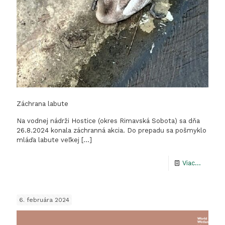
v
znamen
bociano
Záchrana labute
Na vodnej nádrži Hostice (okres Rimavská Sobota) sa dňa
26.8.2024 konala záchranná akcia. Do prepadu sa pošmyklo
mláďa labute veľkej
[…]
-
Viac...
Záchra
labute
6. februára 2024