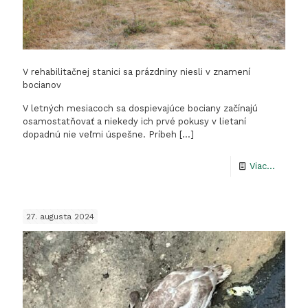
V rehabilitačnej stanici sa prázdniny niesli v znamení
bocianov
V letných mesiacoch sa dospievajúce bociany začínajú
osamostatňovať a niekedy ich prvé pokusy v lietaní
dopadnú nie veľmi úspešne. Príbeh
[…]
-
Viac...
V
rehabili
27. augusta 2024
stanici
sa
prázdni
niesli