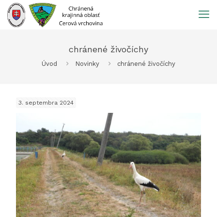
Prejsť
na
obsah
chránené živočíchy
Úvod
Novinky
chránené živočíchy
3. septembra 2024