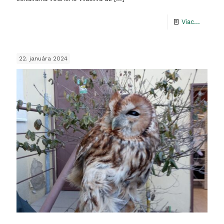
-
Viac...
Zimné
sčítanie
22. januára 2024
vodnéh
vtáctva
na
rieke
Rimava