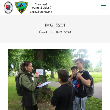
Prejsť
na
obsah
IMG_5291
Úvod
IMG_5291