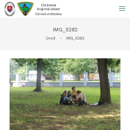
Prejsť
na
obsah
IMG_5282
Úvod
IMG_5282