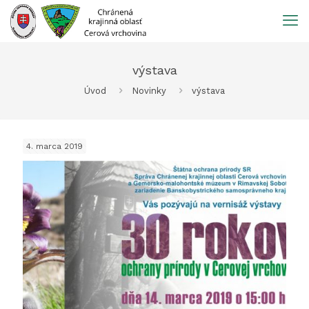
Prejsť
na
obsah
výstava
Úvod
Novinky
výstava
4. marca 2019