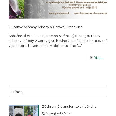
30 rokov ochrany prírody v Cerovej vrchovine
Srdečne si Vás dovoľujeme pozvať na výstavu ,,30 rokov
ochrany prírody v Cerovej vrchovine“, ktorá bude inštalovaná
v priestoroch Gemersko-malohontského
[…]
-
Viac...
30
rokov
ochran
prírody
Hľadaj
v
Cerovej
Záchranný transfer raka riečneho
vrchovi
5. augusta 2026