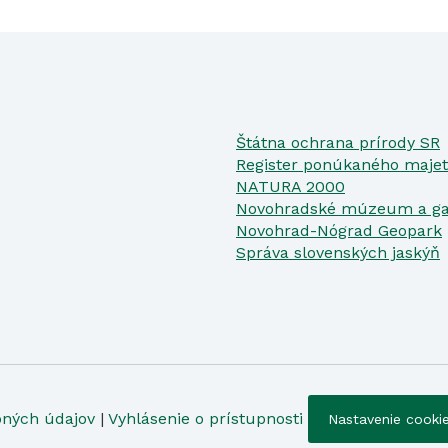
Štátna ochrana prírody SR
Register ponúkaného majet
NATURA 2000
Novohradské múzeum a ga
Novohrad-Nógrad Geopark
Správa slovenských jaskýň
bných údajov
|
Vyhlásenie o prístupnosti
Nastavenie cooki