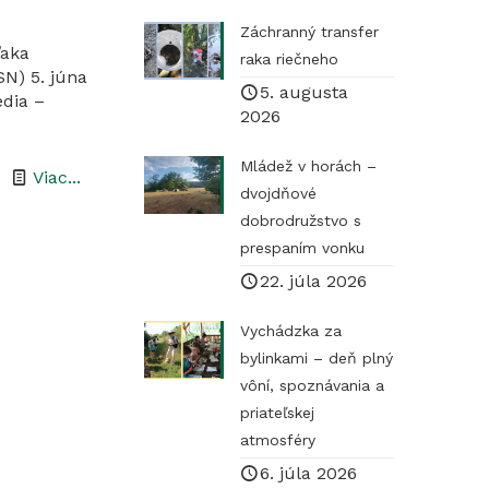
Záchranný transfer
ďaka
raka riečneho
SN) 5. júna
5. augusta
dia –
2026
Mládež v horách –
-
Viac...
dvojdňové
Piaty
dobrodružstvo s
júnový
prespaním vonku
deň
22. júla 2026
si
Vychádzka za
pripomíname
bylinkami – deň plný
Svetový
vôní, spoznávania a
deň
priateľskej
životného
atmosféry
prostredia
6. júla 2026