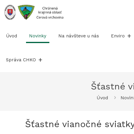
Prejsť
na
obsah
Úvod
Novinky
Na návšteve u nás
Enviro
Správa CHKO
Šťastné v
Úvod
Novin
Šťastné vianočné sviatk