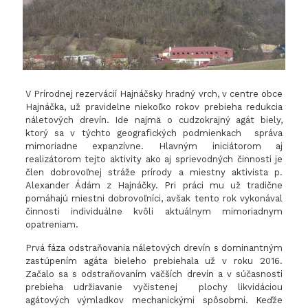
V Prírodnej rezervácií Hajnáčsky hradný vrch, v centre obce
Hajnáčka, už pravidelne niekoľko rokov prebieha redukcia
náletových drevín. Ide najmä o cudzokrajný agát biely,
ktorý sa v týchto geografických podmienkach správa
mimoriadne expanzívne. Hlavným iniciátorom aj
realizátorom tejto aktivity ako aj sprievodných činnosti je
člen dobrovoľnej stráže prírody a miestny aktivista p.
Alexander Ádám z Hajnáčky. Pri práci mu už tradične
pomáhajú miestni dobrovoľníci, avšak tento rok vykonával
činnosti individuálne kvôli aktuálnym mimoriadnym
opatreniam.
Prvá fáza odstraňovania náletových drevín s dominantným
zastúpením agáta bieleho prebiehala už v roku 2016.
Začalo sa s odstraňovaním väčších drevín a v súčasnosti
prebieha udržiavanie vyčistenej plochy likvidáciou
agátových výmladkov mechanickými spôsobmi. Keďže