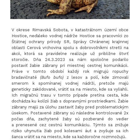
V okrese Rimavská Sobota, v katastrálnom území obce
Hostice, neďaleko vodnej nádrže Hostice sa pracovníci zo
Štátnej ochrany prírody SR, Správy Chránenej krajinnej
oblasti Cerová vrchovina spolu s dobrovoľníkmi stretli na
akcii, ktorá sa pravidelne realizuje už približne štvrť
storočie. Dňa 24.3.2023 sa nám spoločne podarilo
postaviť žabie zábrany pri miestnej cestnej komunikácii.
Práve v tomto období každý rok migrujú ropuchy
bradavičnaté
(Bufo bufo)
z lesov a polí, kde zimovali
smerom k spomínanej vodnej nádrži, pretože majú
geneticky zakódované, vrátiť sa na miesto, kde sa vyliahli.
Ich migračnú trasu v tomto prípade pretína cesta, kde
dochádza ku kolízii žiab s dopravnými prostriedkami. Žabie
zábrany majú za úlohu zastaviť žaby pred problematickým
úsekom. Postavené zábrany sú následne kontrolované 2x
počas dňa, zachytené žaby sú pozberané do vedier
a prenesené cez cestnú komunikáciu. Týmto sa znižuje
riziko uhynutia žiab pod kolesami áut a zvyšuje sa ich
šanca vrátiť sa na miesto, kde sa každoročne rozmnožujú.