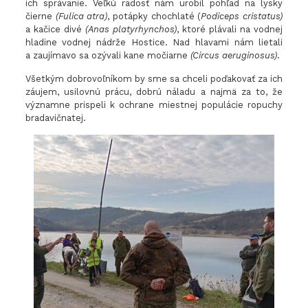
ich správanie. Veľkú radosť nám urobil pohľad na lysky
čierne
(Fulica atra)
, potápky chochlaté (
Podiceps cristatus)
a kačice divé
(Anas platyrhynchos)
, ktoré plávali na vodnej
hladine vodnej nádrže Hostice. Nad hlavami nám lietali
a zaujímavo sa ozývali kane močiarne
(Circus aeruginosus)
.
Všetkým dobrovoľníkom by sme sa chceli poďakovať za ich
záujem, usilovnú prácu, dobrú náladu a najmä za to, že
významne prispeli k ochrane miestnej populácie ropuchy
bradavičnatej.