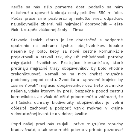
Keďže sa nás zišlo pomerne dosť, podarilo sa nám
natiahnuť a upevniť k okraju cesty približne 550 m fólie.
Počas práce sme pozbierali aj niekoľko vriec odpadkov,
najusilovnejšie zbieral náš najmladší dobrovoľník – ešte
žiak I. stupňa základnej školy – Timur.
Stavanie žabích zábran je len dodatočné a podporné
opatrenie na ochranu týchto obojživelníkov. Ideálne
riešenie by bolo, keby sa nové cestné komunikácie
projektovali a stavali tak, aby už zohľadňovali potreby
migrujúcich živočíchov. Existujúce komunikácie, ktoré
pretínajú migračné trasy obojživelníkov by bolo vhodné
zrekonštruovať. Nemali by na nich chýbať migračné
podchody popod cestu. Zvodidlá a upravené krajnice by
„usmerňovali“ migráciu obojživelníkov cez tieto technické
riešenia, vďaka ktorým by prešli bezpečne popod cestnú
komunikáciu. Je však dôležité pripomenúť a zdôrazniť, že
z hľadiska ochrany biodiverzity obojživelníkov je veľmi
dôležité zachovať a podporiť vznik mokradí v krajine
v dostatočnej kvantite a v dobrej kvalite.
Popri našej práci nás zaujali práve migrujúce ropuchy
bradavičnaté, a tak sme mohli priamo v prírode pozorovať