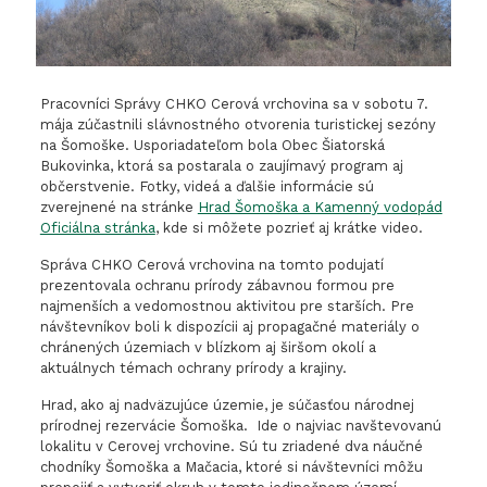
Pracovníci Správy CHKO Cerová vrchovina sa v sobotu 7.
mája zúčastnili slávnostného otvorenia turistickej sezóny
na Šomoške. Usporiadateľom bola Obec Šiatorská
Bukovinka, ktorá sa postarala o zaujímavý program aj
občerstvenie. Fotky, videá a ďalšie informácie sú
zverejnené na stránke
Hrad Šomoška a Kamenný vodopád
Oficiálna stránka
, kde si môžete pozrieť aj krátke video.
Správa CHKO Cerová vrchovina na tomto podujatí
prezentovala ochranu prírody zábavnou formou pre
najmenších a vedomostnou aktivitou pre starších. Pre
návštevníkov boli k dispozícii aj propagačné materiály o
chránených územiach v blízkom aj širšom okolí a
aktuálnych témach ochrany prírody a krajiny.
Hrad, ako aj nadväzujúce územie, je súčasťou národnej
prírodnej rezervácie Šomoška. Ide o najviac navštevovanú
lokalitu v Cerovej vrchovine. Sú tu zriadené dva náučné
chodníky Šomoška a Mačacia, ktoré si návštevníci môžu