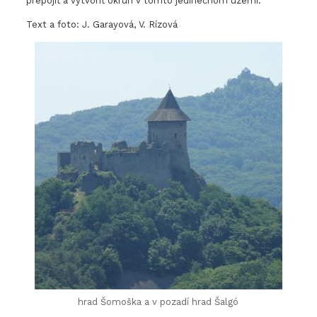
prepojiť a vytvoriť okruh v tomto jedinečnom území.
Text a foto: J. Garayová, V. Rízová
hrad Šomoška a v pozadí hrad Šalgó