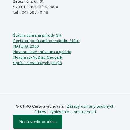
Železničná ul. 31
979 01 Rimavská Sobota
tel.: 047 563 49 48
Štátna ochrana prírody SR
Register ponúkaného majetku štátu
NATURA 2000
Novohradské múzeum a galéria
Novohrad-Nógrad Geopark
Správa slovenských jaskýň
© CHKO Cerová vrchovina |
Zásady ochrany osobných
údajov
|
Vyhlásenie o prístupnosti
Nastavenie cookies