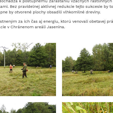
dochádza k postupnému zarastaniu vzácnych rastlinných
ami. Bez pravidelnej aktívnej redukcie tejto sukcesie by 
pne by otvorené plochy obsadili vlhkomilné dreviny.
neným za ich čas aj energiu, ktorú venovali obetavej prá
ácie v Chránenom areáli Jasenina.