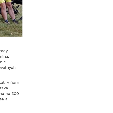
rody
nina,
anie
ovoľných
latí v ňom
ravá
ená na 300
sa aj