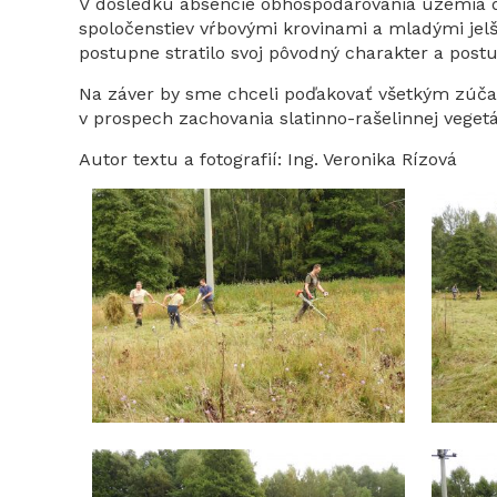
V dôsledku absencie obhospodarovania územia 
spoločenstiev vŕbovými krovinami a mladými jelš
postupne stratilo svoj pôvodný charakter a postu
Na záver by sme chceli poďakovať všetkým zúčast
v prospech zachovania slatinno-rašelinnej veget
Autor textu a fotografií: Ing. Veronika Rízová