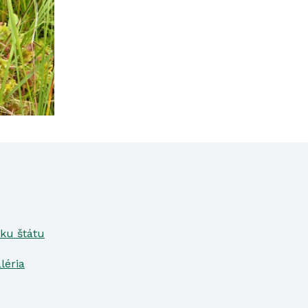
ku štátu
léria