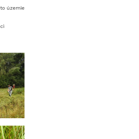
toto územie
ci