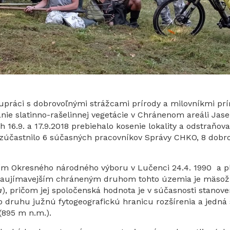
upráci s dobrovoľnými strážcami prírody a milovníkmi prí
ie slatinno-rašelinnej vegetácie v Chránenom areáli Jase
 16.9. a 17.9.2018 prebiehalo kosenie lokality a odstraňov
zúčastnilo 6 súčasných pracovníkov Správy CHKO, 8 dobr
ním Okresného národného výboru v Lučenci 24.4. 1990 a p
ajzaujímavejším chráneným druhom tohto územia je mäsož
a
), pričom jej spoločenská hodnota je v súčasnosti stanov
druhu južnú fytogeografickú hranicu rozšírenia a jedná 
 (895 m n.m.).