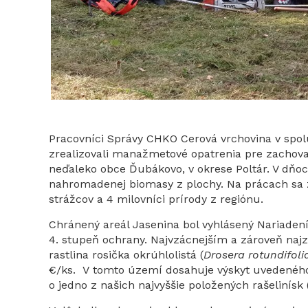
Pracovníci Správy CHKO Cerová vrchovina v spol
zrealizovali manažmetové opatrenia pre zachovan
neďaleko obce Ďubákovo, v okrese Poltár. V dňoch
nahromadenej biomasy z plochy. Na prácach sa 
strážcov a 4 milovníci prírody z regiónu.
Chránený areál Jasenina bol vyhlásený Nariade
4. stupeň ochrany. Najvzácnejším a zároveň n
rastlina rosička okrúhlolistá (
Drosera rotundifoli
€/ks. V tomto území dosahuje výskyt uvedeného 
o jedno z našich najvyššie položených rašelinísk