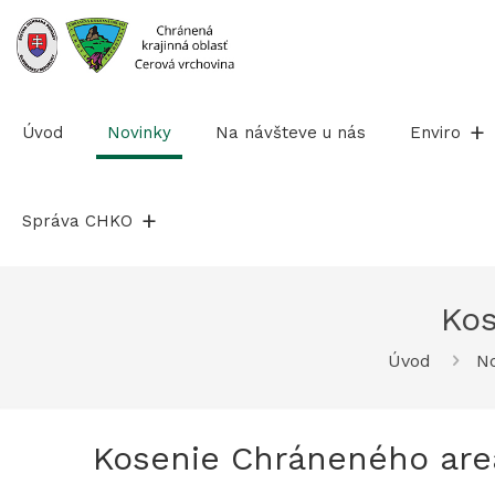
Prejsť
na
obsah
Úvod
Novinky
Na návšteve u nás
Enviro
Správa CHKO
Kos
Úvod
No
Kosenie Chráneného are