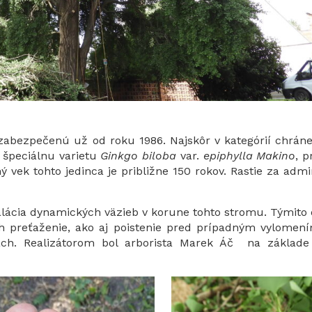
zabezpečenú už od roku 1986. Najskôr v kategórií chrán
 špeciálnu varietu
Ginkgo biloba
var.
epiphylla
Makino
, p
 vek tohto jedinca je približne 150 rokov. Rastie za admi
štalácia dynamických väzieb v korune tohto stromu. Týmito
h preťaženie, ako aj poistenie pred prípadným vylomení
ach. Realizátorom bol arborista Marek Áč na základe