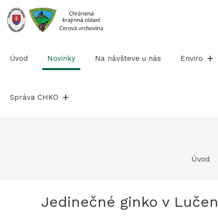
Prejsť
na
obsah
Úvod
Novinky
Na návšteve u nás
Enviro
Správa CHKO
Úvod
Jedinečné ginko v Lučen