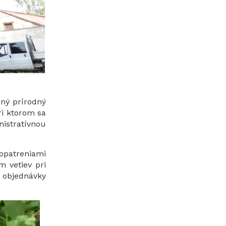
ený prírodný
ri ktorom sa
nistratívnou
 opatreniami
m vetiev pri
 objednávky