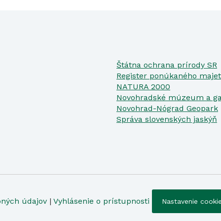
Štátna ochrana prírody SR
Register ponúkaného majet
NATURA 2000
Novohradské múzeum a ga
Novohrad-Nógrad Geopark
Správa slovenských jaskýň
bných údajov
|
Vyhlásenie o prístupnosti
Nastavenie cooki