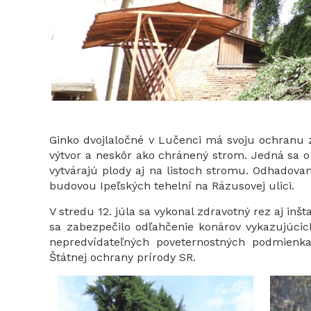
Ginko dvojlaločné v Lučenci má svoju ochranu 
výtvor a neskôr ako chránený strom. Jedná sa o
vytvárajú plody aj na listoch stromu. Odhadovaný
budovou Ipeľských tehelní na Rázusovej ulici.
V stredu 12. júla sa vykonal zdravotný rez aj in
sa zabezpečilo odľahčenie konárov vykazujúcic
nepredvídateľných poveternostných podmienk
Štátnej ochrany prírody SR.