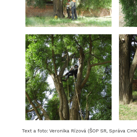
Text a foto: Veronika Rízová (ŠOP SR, Správa CH