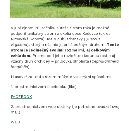
V jubilejnom 20. ročníku súťaže Strom roka je možné
podporiť unikátny strom z okolia obce Kešovce (okres
Rimavská Sobota). Ide o dub jadranský (
Quercus
virgiliana
), ktorý u nás nie je príliš bežným druhom.
Tento
strom je jedinečný svojimi rozmermi, aj celkovým
vzhľadom
. Priamo pod jeho rozložitou korunou rastie aj
vzácny druh orchidey – prilbovka dlholistá (
Cephalanthera
longifolia
).
Hlasovať za tento strom môžete viacerými spôsobmi:
1. prostredníctvom facebooku (like)
FACEBOOK
2. prostredníctvom web stránky (je potrebné uvádzať svoj
mail)
WEB