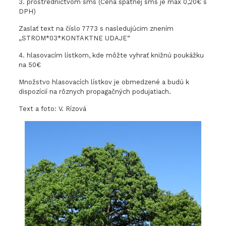
3. prostredníctvom sms (Cena spätnej sms je max 0,20€ s
DPH)
Zaslať text na číslo 7773 s nasledujúcim znením
„STROM*03*KONTAKTNE UDAJE“
4. hlasovacím lístkom, kde môžte vyhrať knižnú poukážku
na 50€
Množstvo hlasovacích lístkov je obmedzené a budú k
dispozícií na rôznych propagačných podujatiach.
Text a foto: V. Rízová