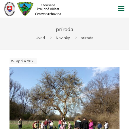
Prejsť
na
obsah
príroda
Úvod
Novinky
príroda
15. apríla 2025