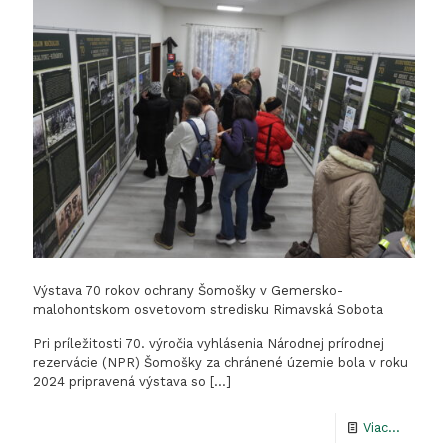
pri
vodnej
nádrži
Hostice
Výstava 70 rokov ochrany Šomošky v Gemersko-
malohontskom osvetovom stredisku Rimavská Sobota
Pri príležitosti 70. výročia vyhlásenia Národnej prírodnej
rezervácie (NPR) Šomošky za chránené územie bola v roku
2024 pripravená výstava so
[…]
-
Viac...