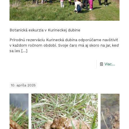
Botanická exkurzia v Kurineckej dubine
Prírodnú rezerváciu Kurinecká dubina odporúčame navštíviť
v každom ročnom období. Svoje čaro má aj skoro na jar, keď
sa les
[…]
-
Viac...
Botanic
exkurzi
10. apríla 2025
v
Kurinec
dubine