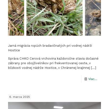
Jarná migrácia ropúch bradavičnatých pri vodnej nádrži
Hostice
Správa CHKO Cerová vrchovina každoročne stavia dočasné
zábrany pre obojživelníkov pri frekventovanej ceste, v
blízkosti vodnej nádrže Hostice, v Chránenej krajinnej
[…]
-
Viac...
Jarná
migráci
6. marca 2025
ropúch
bradavi