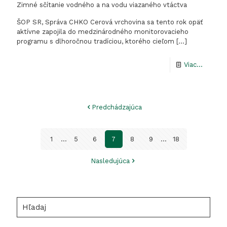
Zimné sčítanie vodného a na vodu viazaného vtáctva
ŠOP SR, Správa CHKO Cerová vrchovina sa tento rok opäť
aktívne zapojila do medzinárodného monitorovacieho
programu s dlhoročnou tradíciou, ktorého cieľom
[…]
-
Viac...
Zimné
sčítanie
Predchádzajúca
vodnéh
a
1
...
5
6
7
8
9
...
18
na
vodu
Nasledujúca
viazané
vtáctva
Hľadaj